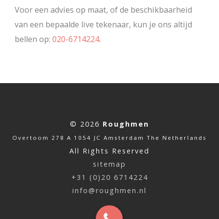
Voor een advies op maat, of de beschikbaarheid
van een bepaalde live tekenaar, kun je ons altijd
bellen op:
020-6714224
.
© 2026
Roughmen
Overtoom 278 A 1054 JC Amsterdam The Netherlands
All Rights Reserved
sitemap
+31 (0)20 6714224
info@roughmen.nl