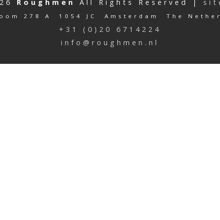
026
Roughmen
All Rights Reserved |
si
oom 278 A 1054 JC Amsterdam The Nethe
+31 (0)20 6714224
info@roughmen.nl